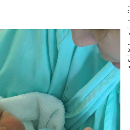
L
c
F
s
m
F
B
A
b