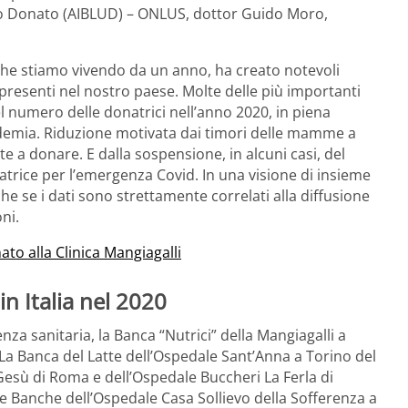
no Donato (AIBLUD) – ONLUS, dottor Guido Moro,
che stiamo vivendo da un anno, ha creato notevoli
resenti nel nostro paese. Molte delle più importanti
l numero delle donatrici nell’anno 2020, in piena
demia. Riduzione motivata dai timori delle mamme a
e a donare. E dalla sospensione, in alcuni casi, del
onatrice per l’emergenza Covid. In una visione di insieme
che se i dati sono strettamente correlati alla diffusione
ni.
to alla Clinica Mangiagalli
in Italia nel 2020
za sanitaria, la Banca “Nutrici” della Mangiagalli a
 La Banca del Latte dell’Ospedale Sant’Anna a Torino del
Gesù di Roma e dell’Ospedale Buccheri La Ferla di
e Banche dell’Ospedale Casa Sollievo della Sofferenza a