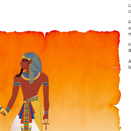
L
c
F
s
m
F
B
A
b