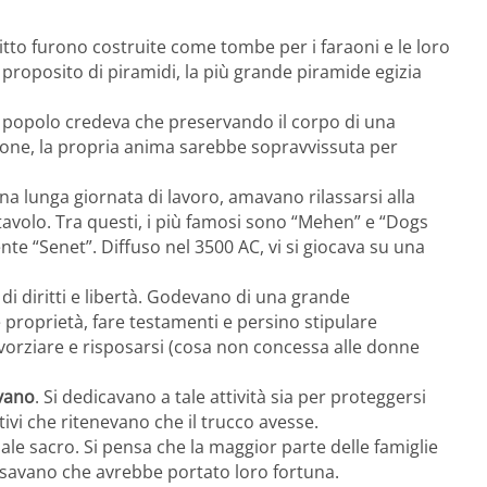
itto furono costruite come tombe per i faraoni e le loro
 proposito di piramidi, la più grande piramide egizia
. Il popolo credeva che preservando il corpo di una
ione, la propria anima sarebbe sopravvissuta per
na lunga giornata di lavoro, amavano rilassarsi alla
tavolo. Tra questi, i più famosi sono “Mehen” e “Dogs
ente “Senet”. Diffuso nel 3500 AC, vi si giocava su una
 diritti e libertà. Godevano di una grande
roprietà, fare testamenti e persino stipulare
i divorziare e risposarsi (cosa non concessa alle donne
avano
. Si dedicavano a tale attività sia per proteggersi
tivi che ritenevano che il trucco avesse.
le sacro. Si pensa che la maggior parte delle famiglie
avano che avrebbe portato loro fortuna.