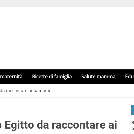
 maternità
Ricette di famiglia
Salute mamma
Edu
o da raccontare ai bambini
o Egitto da raccontare ai
B
p