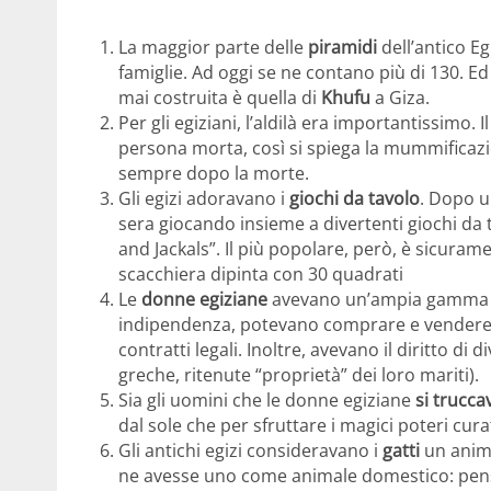
La maggior parte delle
piramidi
dell’antico Eg
famiglie. Ad oggi se ne contano più di 130. Ed
mai costruita è quella di
Khufu
a Giza.
Per gli egiziani, l’aldilà era importantissimo
persona morta, così si spiega la mummificaz
sempre dopo la morte.
Gli egizi adoravano i
giochi da tavolo
. Dopo u
sera giocando insieme a divertenti giochi da 
and Jackals”. Il più popolare, però, è sicuram
scacchiera dipinta con 30 quadrati
Le
donne egiziane
avevano un’ampia gamma di
indipendenza, potevano comprare e vendere p
contratti legali. Inoltre, avevano il diritto d
greche, ritenute “proprietà” dei loro mariti).
Sia gli uomini che le donne egiziane
si trucc
dal sole che per sfruttare i magici poteri cura
Gli antichi egizi consideravano i
gatti
un anima
ne avesse uno come animale domestico: pens