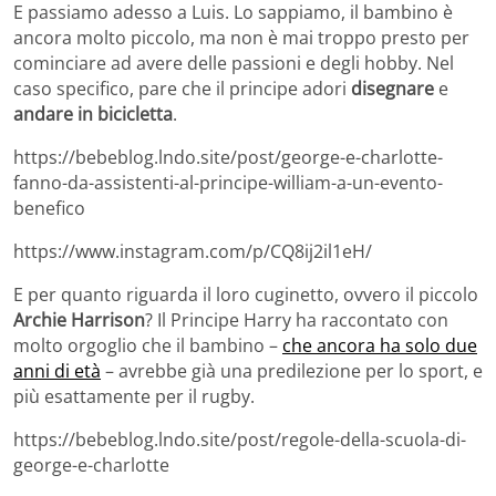
E passiamo adesso a Luis. Lo sappiamo, il bambino è
ancora molto piccolo, ma non è mai troppo presto per
cominciare ad avere delle passioni e degli hobby. Nel
caso specifico, pare che il principe adori
disegnare
e
andare in bicicletta
.
https://bebeblog.lndo.site/post/george-e-charlotte-
fanno-da-assistenti-al-principe-william-a-un-evento-
benefico
https://www.instagram.com/p/CQ8ij2il1eH/
E per quanto riguarda il loro cuginetto, ovvero il piccolo
Archie Harrison
? Il Principe Harry ha raccontato con
molto orgoglio che il bambino –
che ancora ha solo due
anni di età
– avrebbe già una predilezione per lo sport, e
più esattamente per il rugby.
https://bebeblog.lndo.site/post/regole-della-scuola-di-
george-e-charlotte