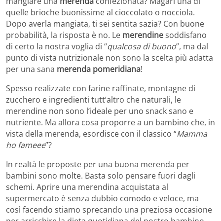
mangiare una
merenda
confezionata? Magari una di
quelle brioche buonissime al cioccolato o nocciola.
Dopo averla mangiata, ti sei sentita sazia? Con buone
probabilità, la risposta è no. Le
merendine
soddisfano
di certo la nostra voglia di “
qualcosa di buono
”, ma dal
punto di vista nutrizionale non sono la scelta più adatta
per una sana
merenda pomeridiana
!
Spesso realizzate con farine raffinate, montagne di
zucchero e ingredienti tutt’altro che naturali, le
merendine non sono l’ideale per uno snack sano e
nutriente. Ma allora cosa proporre a un bambino che, in
vista della merenda, esordisce con il classico “
Mamma
ho fameee
”?
In realtà le proposte per una buona merenda per
bambini sono molte. Basta solo pensare fuori dagli
schemi. Aprire una merendina acquistata al
supermercato è senza dubbio comodo e veloce, ma
così facendo stiamo sprecando una preziosa occasione