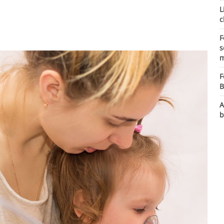
L
c
F
s
m
F
B
A
b