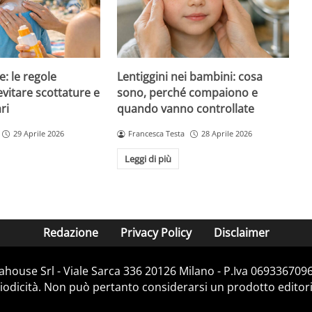
e: le regole
Lentiggini nei bambini: cosa
evitare scottature e
sono, perché compaiono e
ri
quando vanno controllate
29 Aprile 2026
Francesca Testa
28 Aprile 2026
Leggi di più
Redazione
Privacy Policy
Disclaimer
house Srl - Viale Sarca 336 20126 Milano - P.Iva 06933670967
dicità. Non può pertanto considerarsi un prodotto editorial