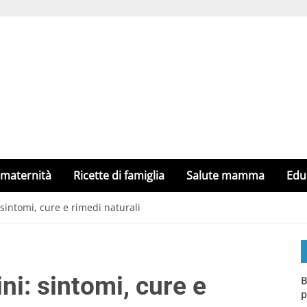
 maternità
Ricette di famiglia
Salute mamma
Edu
sintomi, cure e rimedi naturali
ni: sintomi, cure e
B
p