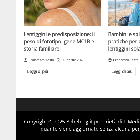
Lentiggini e predisposizione: il
Bambini e sol
peso di fototipo, gene MC1R e
pratiche per 
storia familiare
lentiggini sola
Francesca Testa
30 Aprile 2026
Francesca Testa
Leggi di più
Leggi di più
Copyright © 2025 Bebeblog.it proprietà di T-Media
quanto viene aggiornato senza alcuna perio