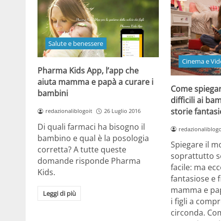
Salute e benessere
Cinema e Vid
Pharma Kids App, l’app che
aiuta mamma e papà a curare i
Come spiega
bambini
difficili ai b
storie fantas
redazionaliblogoit
26 Luglio 2016
Di quali farmaci ha bisogno il
redazionaliblogo
bambino e qual è la posologia
Spiegare il m
corretta? A tutte queste
soprattutto s
domande risponde Pharma
facile: ma ecc
Kids.
fantasiose e 
mamma e pap
Leggi di più
i figli a comp
circonda. Com