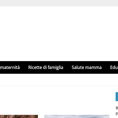
 maternità
Ricette di famiglia
Salute mamma
Edu
B
p