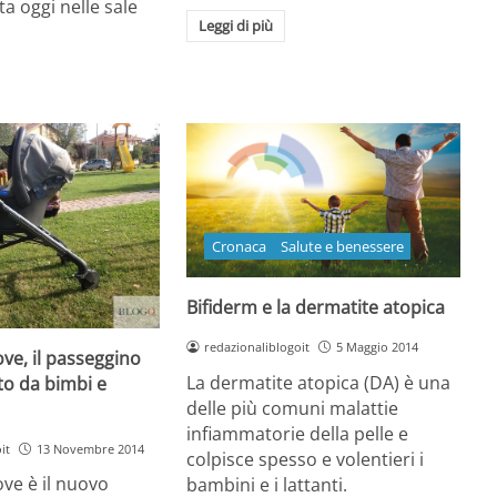
ta oggi nelle sale
Leggi di più
Cronaca
Salute e benessere
Bifiderm e la dermatite atopica
redazionaliblogoit
5 Maggio 2014
ove, il passeggino
La dermatite atopica (DA) è una
to da bimbi e
delle più comuni malattie
infiammatorie della pelle e
it
13 Novembre 2014
colpisce spesso e volentieri i
ove è il nuovo
bambini e i lattanti.