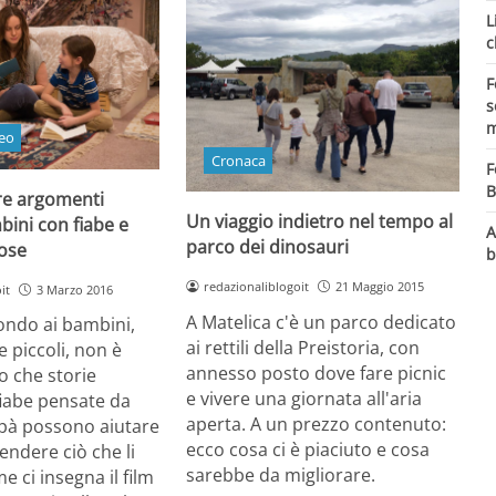
L
c
F
s
m
eo
Cronaca
F
B
re argomenti
Un viaggio indietro nel tempo al
ambini con fiabe e
A
parco dei dinosauri
iose
b
redazionaliblogoit
21 Maggio 2015
it
3 Marzo 2016
A Matelica c'è un parco dedicato
ondo ai bambini,
ai rettili della Preistoria, con
e piccoli, non è
annesso posto dove fare picnic
o che storie
e vivere una giornata all'aria
fiabe pensate da
aperta. A un prezzo contenuto:
à possono aiutare
ecco cosa ci è piaciuto e cosa
rendere ciò che li
sarebbe da migliorare.
e ci insegna il film