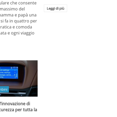
lare che consente
Leggi di più
l massimo del
 mamma e papà una
si fa in quattro per
pratica e comoda
ata e ogni viaggio
mbini
l’innovazione di
curezza per tutta la