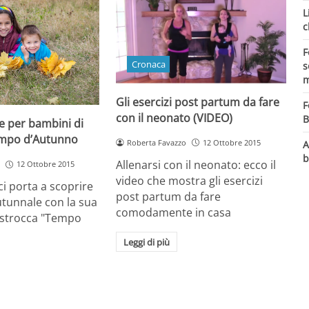
L
c
F
Cronaca
s
m
Gli esercizi post partum da fare
F
con il neonato (VIDEO)
B
he per bambini di
empo d’Autunno
Roberta Favazzo
12 Ottobre 2015
A
b
Allenarsi con il neonato: ecco il
12 Ottobre 2015
video che mostra gli esercizi
ci porta a scoprire
post partum da fare
utunnale con la sua
comodamente in casa
lastrocca "Tempo
Leggi di più