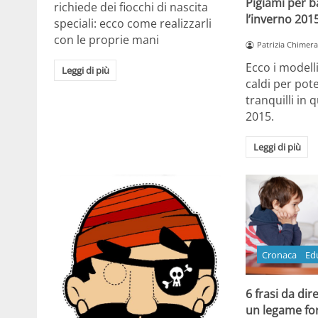
Pigiami per 
richiede dei fiocchi di nascita
l’inverno 2015
speciali: ecco come realizzarli
con le proprie mani
Patrizia Chimera
Ecco i modelli
Leggi di più
caldi per pot
tranquilli in
2015.
Leggi di più
Cronaca
Ed
6 frasi da dire
un legame fo