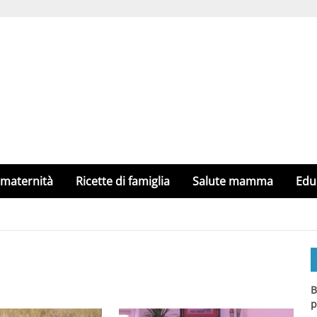
 maternità
Ricette di famiglia
Salute mamma
Edu
B
p