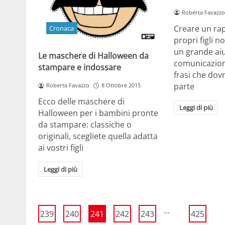
Roberta Favazzo
Creare un rap
Cronaca
propri figli 
un grande aiu
Le maschere di Halloween da
comunicazione
stampare e indossare
frasi che dov
parte
Roberta Favazzo
8 Ottobre 2015
Ecco delle maschere di
Leggi di più
Halloween per i bambini pronte
da stampare: classiche o
originali, scegliete quella adatta
ai vostri figli
Leggi di più
...
239
240
241
242
243
425