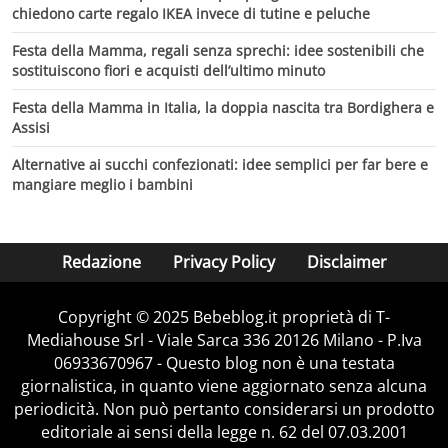
chiedono carte regalo IKEA invece di tutine e peluche
Festa della Mamma, regali senza sprechi: idee sostenibili che
sostituiscono fiori e acquisti dell’ultimo minuto
Festa della Mamma in Italia, la doppia nascita tra Bordighera e
Assisi
Alternative ai succhi confezionati: idee semplici per far bere e
mangiare meglio i bambini
Redazione
Privacy Policy
Disclaimer
Copyright © 2025 Bebeblog.it proprietà di T-
Mediahouse Srl - Viale Sarca 336 20126 Milano - P.Iva
06933670967 - Questo blog non è una testata
giornalistica, in quanto viene aggiornato senza alcuna
periodicità. Non può pertanto considerarsi un prodotto
editoriale ai sensi della legge n. 62 del 07.03.2001