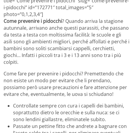
title=”Come prevenire i pidocchi” slug=”come-prevenire-
i-pidocchi” id=”172771″ total_images=”5″
photo=”0,1,2,3,4″]
Come prevenire i pidocchi
? Quando arriva la stagione
autunnale, arrivano anche questi parassiti, che passano
da testa a testa con moltissima facilità: le scuole e gli
asili sono gli ambienti migliori, perché affollati e perché i
bambini sono soliti scambiarsi cappelli, cerchietti,
giochi… Infatti i piccoli tra i 3 e i 13 anni sono tra i più
colpiti.
Come fare per prevenire i pidocchi? Premettendo che
non esiste un modo per evitare che li prendano,
possiamo però usare precauzioni e fare attenzione per
evitare che, eventualmente, le uova si schiudano!
Controllate sempre con cura i capelli dei bambini,
soprattutto dietro le orecchie e sulla nuca: se ci
sono lendini giallastre, eliminatele subito.
Passate un pettine fitto che andrete a bagnare con