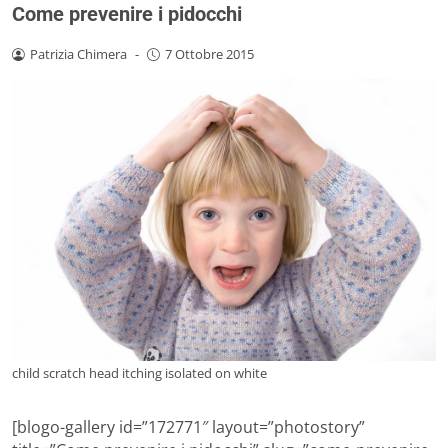
Come prevenire i pidocchi
Patrizia Chimera
-
7 Ottobre 2015
child scratch head itching isolated on white
[blogo-gallery id=”172771″ layout=”photostory”