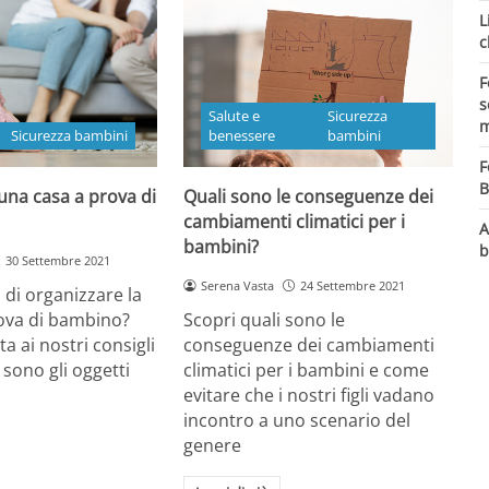
L
c
F
s
Salute e
Sicurezza
m
Sicurezza bambini
benessere
bambini
F
B
 una casa a prova di
Quali sono le conseguenze dei
cambiamenti climatici per i
A
bambini?
b
30 Settembre 2021
Serena Vasta
24 Settembre 2021
 di organizzare la
rova di bambino?
Scopri quali sono le
a ai nostri consigli
conseguenze dei cambiamenti
 sono gli oggetti
climatici per i bambini e come
evitare che i nostri figli vadano
incontro a uno scenario del
genere