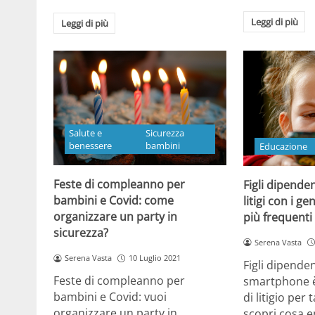
Leggi di più
Leggi di più
Salute e
Sicurezza
benessere
bambini
Educazione
Feste di compleanno per
Figli dipendent
bambini e Covid: come
litigi con i g
organizzare un party in
più frequenti
sicurezza?
Serena Vasta
Serena Vasta
10 Luglio 2021
Figli dipenden
Feste di compleanno per
smartphone è
bambini e Covid: vuoi
di litigio per 
organizzare un party in
scopri cosa 