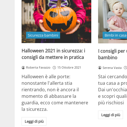
Sicurezza bambini
Bimbi in casa
Halloween 2021 in sicurezza: i
I consigli per
consigli da mettere in pratica
bambino
Roberta Favazzo
15 Ottobre 2021
Serena Vasta
Halloween è alle porte:
Stai cercando
nonostante l'allerta stia
tua casa a p
rientrando, non è ancora il
Dai un'occhiat
momento di abbassare la
e scopri quali
guardia, ecco come mantenere
più rischiosi
la sicurezza.
Leggi di più
Leggi di più