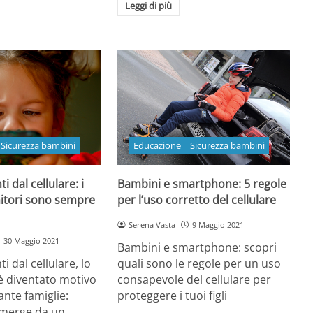
Leggi di più
Sicurezza bambini
Educazione
Sicurezza bambini
i dal cellulare: i
Bambini e smartphone: 5 regole
enitori sono sempre
per l’uso corretto del cellulare
Serena Vasta
9 Maggio 2021
30 Maggio 2021
Bambini e smartphone: scopri
ti dal cellulare, lo
quali sono le regole per un uso
 diventato motivo
consapevole del cellulare per
tante famiglie:
proteggere i tuoi figli
emerge da un