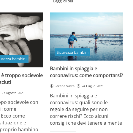
Leggi di più
Sicurezza bambini
curezza bambini
Bambini in spiaggia e
 è troppo socievole
coronavirus: come comportarsi?
sciuti
Serena Vasta
24 Luglio 2021
27 Agosto 2021
Bambini in spiaggia e
po socievole con
coronavirus: quali sono le
ti: come
regole da seguire per non
 Ecco come
correre rischi? Ecco alcuni
 situazione e
consigli che devi tenere a mente
l proprio bambino