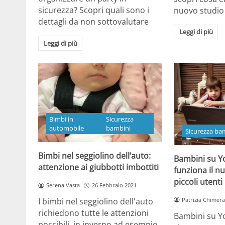
sicurezza? Scopri quali sono i
nuovo studio
dettagli da non sottovalutare
Leggi di più
Leggi di più
Bimbi in
Sicurezza
automobile
bambini
Sicurezza ba
Bimbi nel seggiolino dell’auto:
Bambini su 
attenzione ai giubbotti imbottiti
funziona il n
piccoli utenti
Serena Vasta
26 Febbraio 2021
Patrizia Chimera
I bimbi nel seggiolino dell'auto
richiedono tutte le attenzioni
Bambini su Y
possibili, in inverno ad esempio