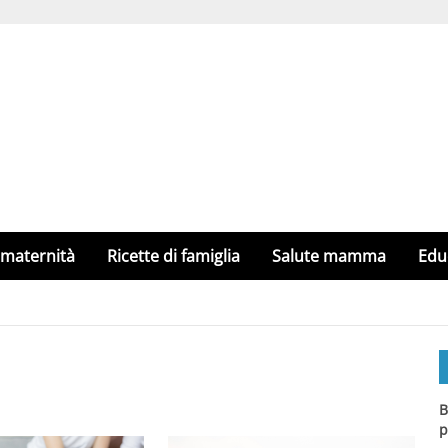
 maternità
Ricette di famiglia
Salute mamma
Edu
B
p