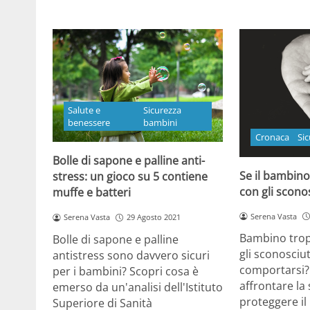
Salute e
Sicurezza
benessere
bambini
Cronaca
Si
Bolle di sapone e palline anti-
Se il bambino
stress: un gioco su 5 contiene
con gli scono
muffe e batteri
Serena Vasta
Serena Vasta
29 Agosto 2021
Bambino trop
Bolle di sapone e palline
gli sconosciu
antistress sono davvero sicuri
comportarsi?
per i bambini? Scopri cosa è
affrontare la
emerso da un'analisi dell'Istituto
proteggere i
Superiore di Sanità