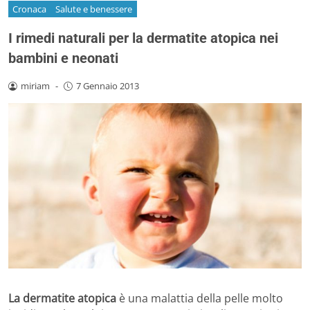
Cronaca
Salute e benessere
I rimedi naturali per la dermatite atopica nei
bambini e neonati
miriam
-
7 Gennaio 2013
La dermatite atopica
è una malattia della pelle molto