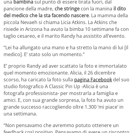
una
bambina
sul punto di essere tirata fuori, dal
pancione della madre,
che stringe
con la manina
il dito
del medico che la sta facendo nascere
. La mamma della
piccola Nevaeh si chiama Licia Atkins. La Atkins che
risiede in Arizona ha avuto la bimba 10 settimane fa con
taglio cesareo, e il marito Randy ha assistito all’evento.
“Lei ha allungato una mano e ha stretto la mano di lui [il
medico]. E’ stato solo un momento.”
E’ proprio Randy ad aver scattato la foto e immortalato
quel momento emozionante. Alicia, il 26 dicembre
scorso, ha caricato la foto sulla
pagina Facebook
del suo
studio fotografico A Classic Pin Up -Alicia è una
fotografa professionista- per mostrarla a famiglia e
amici. E, con sua grande sorpresa, la foto ha avuto un
grande successo raccogliendo oltre 1.300 ‘mi piace’ in
una settimana.
“Non pensavamo che avremmo potuto ottenere un
feedback così positivo. Pensavamo di avere un riscontro