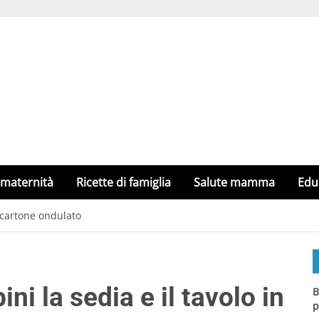
 maternità
Ricette di famiglia
Salute mamma
Edu
n cartone ondulato
ni la sedia e il tavolo in
B
p