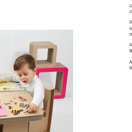
L
c
F
s
m
F
B
A
b