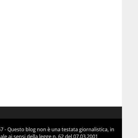
 - Questo blog non è una testata giornalistica, in
e ai sensi della legge n. 62 del 07.03.2001