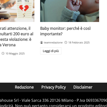
Baby monitor: perché è così
ati attenzione, il
importante?
ultarti 200 euro al
esta violazione: è
teamredazione
18 Febbraio 2025
 a Verona
Leggi di più
10 Maggio 2025
Redazione
Privacy Policy
Disclaimer
house Srl - Viale Sarca 336 20126 Milano - P.Iva 06933670967
dicità. Non può pertanto considerarsi un prodotto editorial