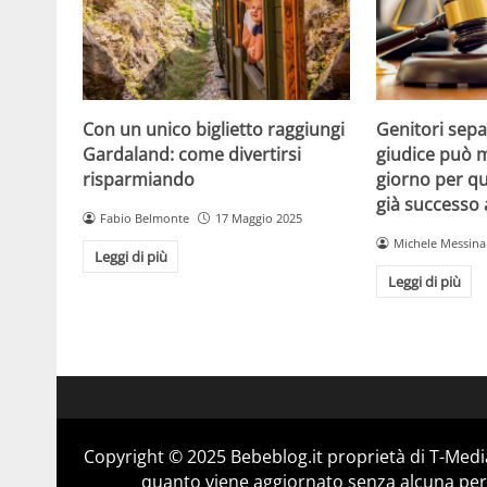
Con un unico biglietto raggiungi
Genitori separ
Gardaland: come divertirsi
giudice può m
risparmiando
giorno per qu
già successo
Fabio Belmonte
17 Maggio 2025
Michele Messina
Leggi di più
Leggi di più
Copyright © 2025 Bebeblog.it proprietà di T-Media
quanto viene aggiornato senza alcuna perio