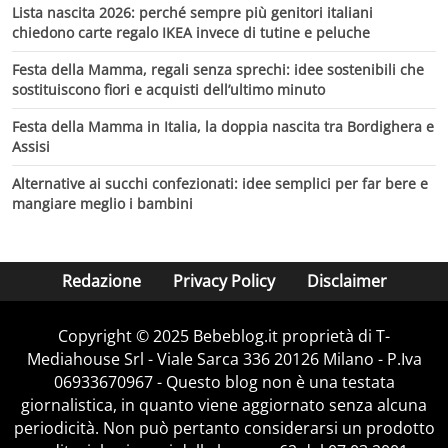
Lista nascita 2026: perché sempre più genitori italiani
chiedono carte regalo IKEA invece di tutine e peluche
Festa della Mamma, regali senza sprechi: idee sostenibili che
sostituiscono fiori e acquisti dell’ultimo minuto
Festa della Mamma in Italia, la doppia nascita tra Bordighera e
Assisi
Alternative ai succhi confezionati: idee semplici per far bere e
mangiare meglio i bambini
Redazione
Privacy Policy
Disclaimer
Copyright © 2025 Bebeblog.it proprietà di T-
Mediahouse Srl - Viale Sarca 336 20126 Milano - P.Iva
06933670967 - Questo blog non è una testata
giornalistica, in quanto viene aggiornato senza alcuna
periodicità. Non può pertanto considerarsi un prodotto