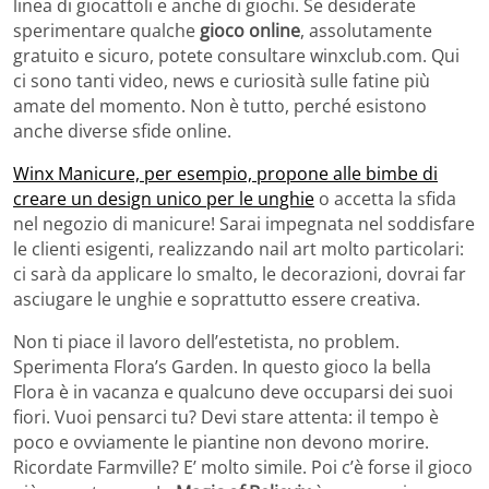
linea di giocattoli e anche di giochi. Se desiderate
sperimentare qualche
gioco online
, assolutamente
gratuito e sicuro, potete consultare winxclub.com. Qui
ci sono tanti video, news e curiosità sulle fatine più
amate del momento. Non è tutto, perché esistono
anche diverse sfide online.
Winx Manicure, per esempio, propone alle bimbe di
creare un design unico per le unghie
o accetta la sfida
nel negozio di manicure! Sarai impegnata nel soddisfare
le clienti esigenti, realizzando nail art molto particolari:
ci sarà da applicare lo smalto, le decorazioni, dovrai far
asciugare le unghie e soprattutto essere creativa.
Non ti piace il lavoro dell’estetista, no problem.
Sperimenta Flora’s Garden. In questo gioco la bella
Flora è in vacanza e qualcuno deve occuparsi dei suoi
fiori. Vuoi pensarci tu? Devi stare attenta: il tempo è
poco e ovviamente le piantine non devono morire.
Ricordate Farmville? E’ molto simile. Poi c’è forse il gioco