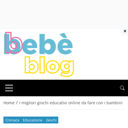
×
/
Home
I migliori giochi educativi online da fare con i bambini
Cronaca
Educazione
Giochi