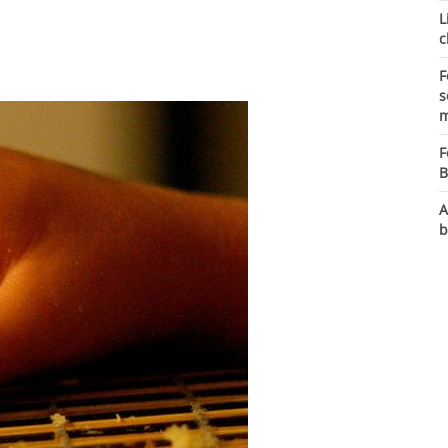
L
c
F
s
m
F
B
A
b