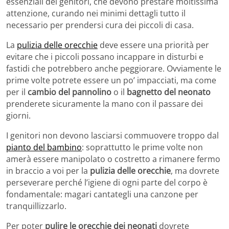
essenziali dei genitori, che devono prestare moltissima
attenzione, curando nei minimi dettagli tutto il
necessario per prendersi cura dei piccoli di casa.
La
pulizia delle orecchie
deve essere una priorità per
evitare che i piccoli possano incappare in disturbi e
fastidi che potrebbero anche peggiorare. Ovviamente le
prime volte potrete essere un po’ impacciati, ma come
per il
cambio del pannolino
o il
bagnetto del neonato
prenderete sicuramente la mano con il passare dei
giorni.
I genitori non devono lasciarsi commuovere troppo dal
pianto del bambino
: soprattutto le prime volte non
amerà essere manipolato o costretto a rimanere fermo
in braccio a voi per la
pulizia delle orecchie
, ma dovrete
perseverare perché l’igiene di ogni parte del corpo è
fondamentale: magari cantategli una canzone per
tranquillizzarlo.
Per poter
pulire le orecchie dei neonati
dovrete