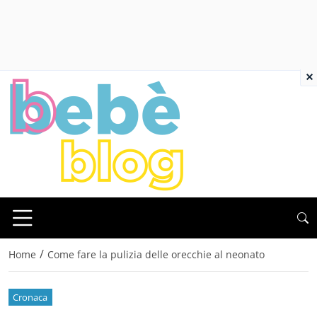
×
/
Home
Come fare la pulizia delle orecchie al neonato
Cronaca