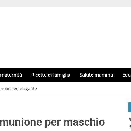
 maternità
Ricette di famiglia
Salute mamma
Edu
mplice ed elegante
comunione per maschio
B
p