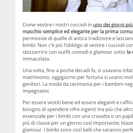
Come vestire i nostri cuccioli in
uno dei giorni più
maschio semplice ed elegante per la prima com
permissive di quelle di antica tradizione e lascian
bimbi. Non c’è più l’obbligo di vestire i cucciol
sbizzarrirsi con outfit comodi e glamour sotto
la 
immacolata.
Una volta, fino a poche decadi fa, si usavano infa
matrimonio, oggigiorno per fortuna si usano molto
genitori. La moda da cerimonia per i bambini negli
impegnativi.
Per essere vestiti bene ed essere eleganti e raffin
bisogno di spendere cifre ingenti ma più che altr
essenziale per i bimbi con una cravatta o un papil
più di classe per un giorno così importante; blaze
glamour. I bimbi sono così belli che saranno perf