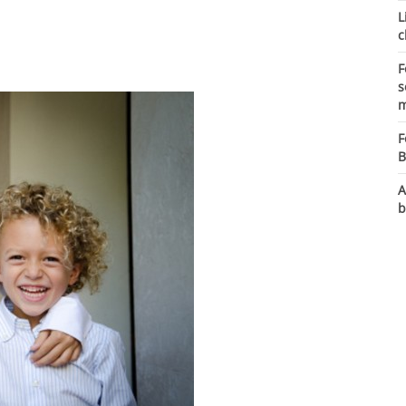
L
c
F
s
m
F
B
A
b