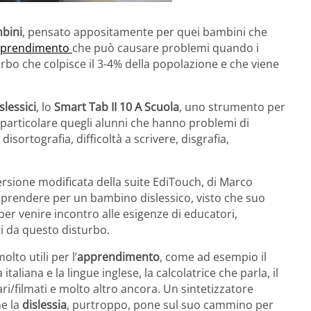
mbini
, pensato appositamente per quei bambini che
’apprendimento
che può causare problemi quando i
urbo che colpisce il 3-4% della popolazione e che viene
slessici
, lo
Smart Tab II 10 A Scuola
, uno strumento per
n particolare quegli alunni che hanno problemi di
, disortografia, difficoltà a scrivere, disgrafia,
sione modificata della suite EdiTouch, di Marco
apprendere per un bambino dislessico, visto che suo
per venire incontro alle esigenze di educatori,
i da questo disturbo.
lto utili per l’
apprendimento
, come ad esempio il
taliana e la lingue inglese, la calcolatrice che parla, il
ari/filmati e molto altro ancora. Un sintetizzatore
he la
dislessia
, purtroppo, pone sul suo cammino per