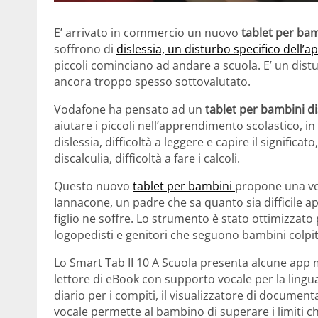
E’ arrivato in commercio un nuovo
tablet per ba
soffrono di
dislessia, un disturbo specifico dell
piccoli cominciano ad andare a scuola. E’ un dist
ancora troppo spesso sottovalutato.
Vodafone ha pensato ad un
tablet per bambini di
aiutare i piccoli nell’apprendimento scolastico, i
dislessia, difficoltà a leggere e capire il significato
discalculia, difficoltà a fare i calcoli.
Questo nuovo
tablet per bambini
propone una ver
Iannacone, un padre che sa quanto sia difficile 
figlio ne soffre. Lo strumento è stato ottimizzato 
logopedisti e genitori che seguono bambini colpit
Lo Smart Tab II 10 A Scuola presenta alcune app mo
lettore di eBook con supporto vocale per la lingua i
diario per i compiti, il visualizzatore di document
vocale permette al bambino di superare i limiti c