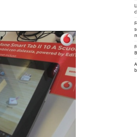
L
c
F
s
m
F
B
A
b