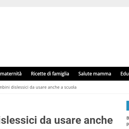
 maternità
Ricette di famiglia
Salute mamma
Edu
ambini dislessici da usare anche a scuola
dislessici da usare anche
B
p