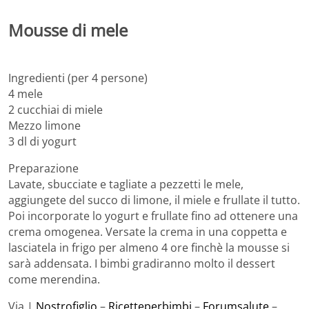
Mousse di mele
Ingredienti (per 4 persone)
4 mele
2 cucchiai di miele
Mezzo limone
3 dl di yogurt
Preparazione
Lavate, sbucciate e tagliate a pezzetti le mele,
aggiungete del succo di limone, il miele e frullate il tutto.
Poi incorporate lo yogurt e frullate fino ad ottenere una
crema omogenea. Versate la crema in una coppetta e
lasciatela in frigo per almeno 4 ore finchè la mousse si
sarà addensata. I bimbi gradiranno molto il dessert
come merendina.
Via |
Nostrofiglio
–
Ricetteperbimbi
–
Forumsalute
–