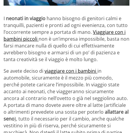
I
neonati in viaggio
hanno bisogno di genitori calmi e
tranquilli, pazienti e pronti ad ogni evenienza, con tutto
l’occorrente sempre a portata di mano.
Viaggiare con i
bambini piccoli
non è un’impresa impossibile, basta non
farsi mancare nulla di quello di cui effettivamente
avrebbero bisogno e armarsi di un po’ di pazienza e
tanta creatività se il viaggio è molto lungo.
Se avete deciso di
viaggiare con i bambini
in
automobile, sicuramente è il mezzo più comodo,
perché potete caricare l’impossibile. In viaggio state
accanto ai neonati, che viaggeranno sicuramente
ancora al contrario nell’ovetto o già nel seggiolino auto.
A portata di mano dovete avere oltre al latte (artificiale
o altrimenti prevedete una sosta per poterlo
allattare al
seno
), tutto il necessario per il cambio, anche qualche
vestitino in più di riserva, perché sicuramente si
macchierà. Non dategli il latte subito prima di partire,