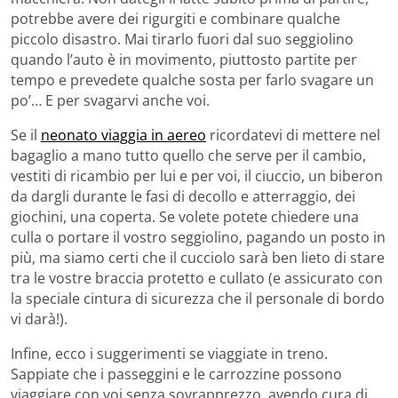
potrebbe avere dei rigurgiti e combinare qualche
piccolo disastro. Mai tirarlo fuori dal suo seggiolino
quando l’auto è in movimento, piuttosto partite per
tempo e prevedete qualche sosta per farlo svagare un
po’… E per svagarvi anche voi.
Se il
neonato viaggia in aereo
ricordatevi di mettere nel
bagaglio a mano tutto quello che serve per il cambio,
vestiti di ricambio per lui e per voi, il ciuccio, un biberon
da dargli durante le fasi di decollo e atterraggio, dei
giochini, una coperta. Se volete potete chiedere una
culla o portare il vostro seggiolino, pagando un posto in
più, ma siamo certi che il cucciolo sarà ben lieto di stare
tra le vostre braccia protetto e cullato (e assicurato con
la speciale cintura di sicurezza che il personale di bordo
vi darà!).
Infine, ecco i suggerimenti se viaggiate in treno.
Sappiate che i passeggini e le carrozzine possono
viaggiare con voi senza sovrapprezzo, avendo cura di