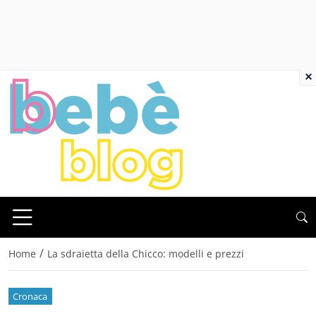
×
/
Home
La sdraietta della Chicco: modelli e prezzi
Cronaca