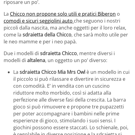
riposare un po’.
La
Chicco non propone solo utili e pratici Biberon
o
comodi e sicuri seggiolini auto
che seguono i nostri
piccoli dalla nascita, ma anche oggetti per il loro relax,
come la
sdraietta della Chicco
, che sarà molto utile per
le neo mamme e per i neo papà.
Due i modelli di
sdraietta Chicco
, mentre diversi i
modelli di
altalena
, un oggetto un po’ diverso:
La
sdraietta Chicco Mia Mrs Owl
è un modello in cui
il piccolo si può rilassare e divertire in sicurezza e
con comodità. E’ in vendita con un cuscino
riduttore molto morbido, così si adatta alla
perfezione alle diverse fasi della crescita. La barra
gioco si può rimuovere e propone tre pupazzetti
per poter accompagnare i bambini nelle prime
esperienze di gioco, stimolando i suoi sensi. I
giochini possono essere staccati. Lo schienale, poi,
è regolabile in diverse posizione e la sdraietta si