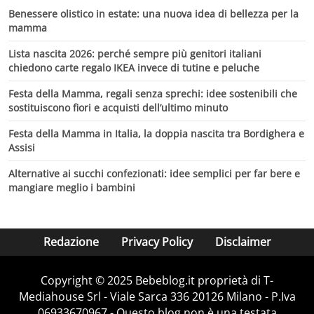
Benessere olistico in estate: una nuova idea di bellezza per la
mamma
Lista nascita 2026: perché sempre più genitori italiani
chiedono carte regalo IKEA invece di tutine e peluche
Festa della Mamma, regali senza sprechi: idee sostenibili che
sostituiscono fiori e acquisti dell’ultimo minuto
Festa della Mamma in Italia, la doppia nascita tra Bordighera e
Assisi
Alternative ai succhi confezionati: idee semplici per far bere e
mangiare meglio i bambini
Redazione
Privacy Policy
Disclaimer
Copyright © 2025 Bebeblog.it proprietà di T-
Mediahouse Srl - Viale Sarca 336 20126 Milano - P.Iva
06933670967 - Questo blog non è una testata