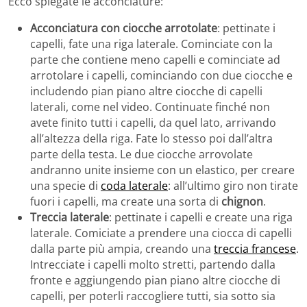
Ecco spiegate le acconciature:
Acconciatura con ciocche arrotolate
: pettinate i
capelli, fate una riga laterale. Cominciate con la
parte che contiene meno capelli e cominciate ad
arrotolare i capelli, cominciando con due ciocche e
includendo pian piano altre ciocche di capelli
laterali, come nel video. Continuate finché non
avete finito tutti i capelli, da quel lato, arrivando
all’altezza della riga. Fate lo stesso poi dall’altra
parte della testa. Le due ciocche arrovolate
andranno unite insieme con un elastico, per creare
una specie di
coda laterale
: all’ultimo giro non tirate
fuori i capelli, ma create una sorta di
chignon
.
Treccia laterale
: pettinate i capelli e create una riga
laterale. Comiciate a prendere una ciocca di capelli
dalla parte più ampia, creando una
treccia francese
.
Intrecciate i capelli molto stretti, partendo dalla
fronte e aggiungendo pian piano altre ciocche di
capelli, per poterli raccogliere tutti, sia sotto sia