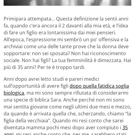
Primipara attempata… Questa definizione la sentii anni
fa, quando c’era ancora il 2 davanti alla mia età, e l’idea
di fare un figlio era lontanissima dai miei pensieri.
All’epoca, l’espressione mi sembrò un po’ offensiva e la
archiviai come una delle tante prove che la donna deve
sopportare: non sei sposata? Non hai riconoscimento
sociale. Non hai figli? La tua femminilità è dimezzata. Hai
più di 35 anni? Per te è troppo tardi.
Anni dopo avrei letto studi e pareri medici
sull’opportunità di avere figli
dopo quella fatidica soglia
biologica
, ma mi sono sempre rifiutata di considerarmi
una specie di biblica Sara. Anche perché non mi sono
mai sentita giovane come negli ultimi due mesi e mezzo,
da quando è arrivata quella che, scherzando, chiamo “la
figlia della vecchiaia”. Quando mi resi conto che sarei
diventata mamma pochi mesi dopo aver compiuto i
35
anni
, mi resi anche conto che, per me, sarebbero stati