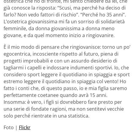
ostetrica che ho di fronte, mi sento chiedere da lei, che
già conosce la risposta: “Scusi, ma perché ha deciso di
farlo? Non vedo fattori di rischio”. “Perché ho 35 anni”.
L’ostetrica giovanissima mi fa un sorriso di solidarietà
femminile, da donna giovanissima a donna meno
giovane, e da quel momento inizio a ringiovanire.
È il mio modo di pensare che ringiovanisce: torno un po’
egocentrica, incosciente rispetto al futuro, piena di
progetti improbabili e con un assurdo desiderio di
tagliarmi i capelli e indossare indumenti sportivi. Io, che
considero sport leggere il quotidiano in spiaggia e sport
estremo leggere il quotidiano in spiaggia col vento! Ho
fatto i conti che, di questo passo, io e mia figlia saremo
perfettamente coetanee quando avrà 15 anni.
Insomma: è vero, i figli si dovrebbero fare presto per
una serie di fondate ragioni, ma non sentitevi vecchie
solo perché rientrate in una statistica.
Foto |
Flickr