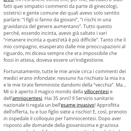
fatti quei simpatici commenti da parte di ginecologi,
ostetrici e gente comune dei quali avevo solo sentito
parlare: “I figli si fanno da giovani”, “i rischi in una
gravidanza del genere aumentano”. Tutto questo
perché, essendo incinta, avevo già saltato i vari
“rimanere incinta a quest’età è più difficile”. Tanto che il
mio compagno, esasperato dalle mie preoccupazioni al
riguardo, mi diceva sempre che era impossibile che
fossi in attesa, doveva essere un’indigestione.
Fortunatamente, tutte le mie ansie circa i commenti dei
medici erano infondate: nessuno ha rischiato la mia ira
e le mie tirate femministe dandomi della “vecchia”. Ma…
Mi si è aperto il magico mondo della
villocentesi
e
dell’
amniocentesi
. Hai 35 anni? Il Servizio sanitario
nazionale ti regala un bell’
esame invasivo
! Approfitta
dell’offerta, tu e tuo figlio siete a rischio! E, così, prenoto
in ospedale il colloquio per l’amniocentesi. Dopo aver
risposto alle domande della giovanissima e graziosa