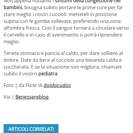
Non appena notiamo i
sintomi della congestione nei
bambini
, bisogna subito portare le prime cure per far
stare meglio i nostri cuccioli: metteteli in posizione
supina con le gambe sollevate, preferendo una zona
all’ombra fresca. Così il sangue tornerà a circolare verso
il cervello e in caso di svenimento si potrà riprendere
meglio.
Tenete stomaco e pancia al caldo, per dare sollievo al
dolore. Date da bere al cucciolo una bevanda calda e
zuccherata. E se la situazione non migliora, chiamate
subito il vostro
pediatra
.
Foto | da Flickr di
doisbicudos
Via |
Benessereblog
ARTICOLI CORRELATI