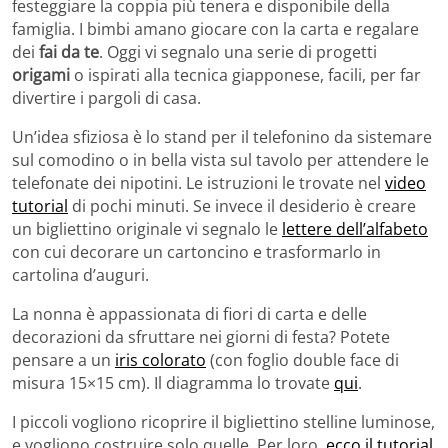
festeggiare la coppia più tenera e disponibile della
famiglia. I bimbi amano giocare con la carta e regalare
dei
fai da te
. Oggi vi segnalo una serie di progetti
origami
o ispirati alla tecnica giapponese, facili, per far
divertire i pargoli di casa.
Un’idea sfiziosa è lo stand per il telefonino da sistemare
sul comodino o in bella vista sul tavolo per attendere le
telefonate dei nipotini. Le istruzioni le trovate nel
video
tutorial
di pochi minuti. Se invece il desiderio è creare
un bigliettino originale vi segnalo le
lettere dell’alfabeto
con cui decorare un cartoncino e trasformarlo in
cartolina d’auguri.
La nonna è appassionata di fiori di carta e delle
decorazioni da sfruttare nei giorni di festa? Potete
pensare a un
iris colorato
(con foglio double face di
misura 15×15 cm). Il diagramma lo trovate
qui
.
I piccoli vogliono ricoprire il bigliettino stelline luminose,
e vogliono costruire solo quelle. Per loro,
ecco il tutorial