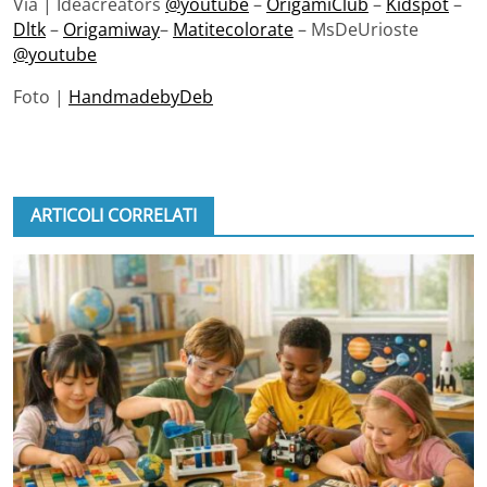
Via | Ideacreators
@youtube
–
OrigamiClub
–
Kidspot
–
Dltk
–
Origamiway
–
Matitecolorate
– MsDeUrioste
@youtube
Foto |
HandmadebyDeb
ARTICOLI CORRELATI