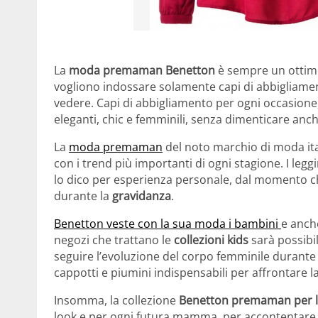
La
moda premaman Benetton
è sempre un ottim
vogliono indossare solamente capi di abbigliame
vedere. Capi di abbigliamento per ogni occasione, da
eleganti, chic e femminili, senza dimenticare anc
La
moda premaman
del noto marchio di moda ita
con i trend più importanti di ogni stagione. I leg
lo dico per esperienza personale, dal momento ch
durante la
gravidanza
.
Benetton veste con la sua moda i bambini
e anch
negozi che trattano le
collezioni kids
sarà possibi
seguire l’evoluzione del corpo femminile durante 
cappotti e piumini indispensabili per affrontare l
Insomma, la collezione
Benetton premaman per l
look e per ogni futura mamma, per accontentare o