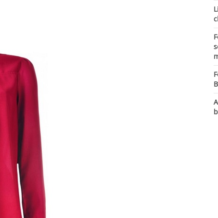
L
c
F
s
m
F
B
A
b