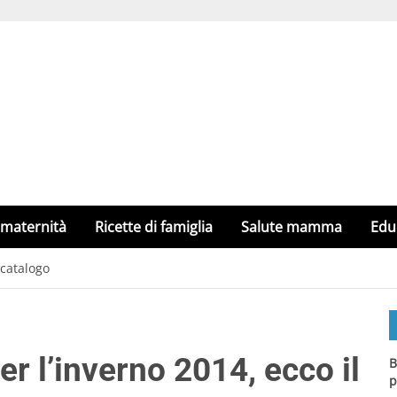
 maternità
Ricette di famiglia
Salute mamma
Edu
 catalogo
 l’inverno 2014, ecco il
B
p