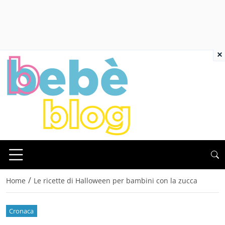
×
/
Home
Le ricette di Halloween per bambini con la zucca
Cronaca