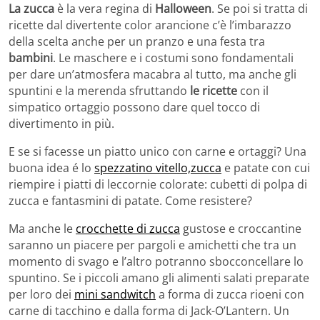
La zucca
è la vera regina di
Halloween
. Se poi si tratta di
ricette dal divertente color arancione c’è l’imbarazzo
della scelta anche per un pranzo e una festa tra
bambini
. Le maschere e i costumi sono fondamentali
per dare un’atmosfera macabra al tutto, ma anche gli
spuntini e la merenda sfruttando
le ricette
con il
simpatico ortaggio possono dare quel tocco di
divertimento in più.
E se si facesse un piatto unico con carne e ortaggi? Una
buona idea é lo
spezzatino vitello,zucca
e patate con cui
riempire i piatti di leccornie colorate: cubetti di polpa di
zucca e fantasmini di patate. Come resistere?
Ma anche le
crocchette di zucca
gustose e croccantine
saranno un piacere per pargoli e amichetti che tra un
momento di svago e l’altro potranno sbocconcellare lo
spuntino. Se i piccoli amano gli alimenti salati preparate
per loro dei
mini sandwitch
a forma di zucca rioeni con
carne di tacchino e dalla forma di Jack-O’Lantern. Un