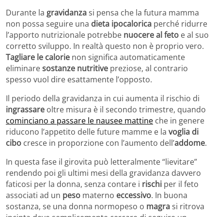
Durante la
gravidanza
si pensa che la futura mamma
non possa seguire una
dieta ipocalorica
perché ridurre
l’apporto nutrizionale potrebbe
nuocere al feto
e al suo
corretto sviluppo. In realtà questo non è proprio vero.
Tagliare le calorie
non significa automaticamente
eliminare
sostanze nutritive
preziose, al contrario
spesso vuol dire esattamente l’opposto.
Il periodo della gravidanza in cui aumenta il rischio di
ingrassare
oltre misura è il secondo trimestre, quando
cominciano a passare le nausee mattine
che in genere
riducono l’appetito delle future mamme e la
voglia di
cibo
cresce in proporzione con l’aumento dell’
addome
.
In questa fase il girovita può letteralmente “lievitare”
rendendo poi gli ultimi mesi della gravidanza davvero
faticosi per la donna, senza contare i
rischi
per il feto
associati ad un
peso
materno
eccessivo
. In buona
sostanza, se una donna normopeso o
magra
si ritrova