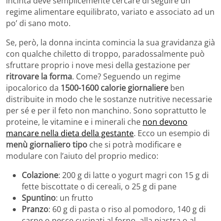
incinta deve semplicemente cercare di seguire un
regime alimentare equilibrato, variato e associato ad un
po’ di sano moto.
Se, però, la donna incinta comincia la sua gravidanza già
con qualche chiletto di troppo, paradossalmente può
sfruttare proprio i nove mesi della gestazione per
ritrovare la forma
. Come? Seguendo un regime
ipocalorico da
1500-1600 calorie giornaliere
ben
distribuite in modo che le sostanze nutritive necessarie
per sé e per il feto non manchino. Sono soprattutto le
proteine, le vitamine e i minerali che
non devono
mancare nella dieta della gestante
. Ecco un esempio di
menù giornaliero tipo
che si potrà modificare e
modulare con l’aiuto del proprio medico:
Colazione
: 200 g di latte o yogurt magri con 15 g di
fette biscottate o di cereali, o 25 g di pane
Spuntino
: un frutto
Pranzo
: 60 g di pasta o riso al pomodoro, 140 g di
carne o pesce cucinati al forno, alla piastra o al