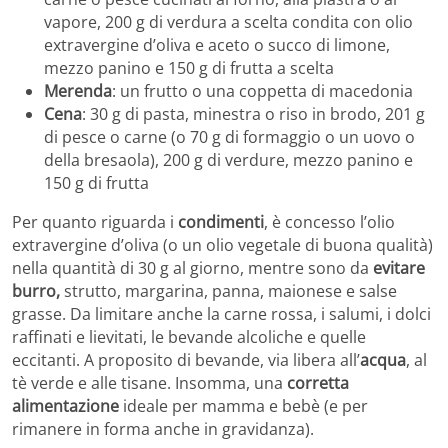
vapore, 200 g di verdura a scelta condita con olio
extravergine d’oliva e aceto o succo di limone,
mezzo panino e 150 g di frutta a scelta
Merenda
: un frutto o una coppetta di macedonia
Cena
: 30 g di pasta, minestra o riso in brodo, 201 g
di pesce o carne (o 70 g di formaggio o un uovo o
della bresaola), 200 g di verdure, mezzo panino e
150 g di frutta
Per quanto riguarda i
condimenti
, è concesso l’olio
extravergine d’oliva (o un olio vegetale di buona qualità)
nella quantità di 30 g al giorno, mentre sono da
evitare
burro,
strutto, margarina, panna, maionese e salse
grasse. Da limitare anche la carne rossa, i salumi, i dolci
raffinati e lievitati, le bevande alcoliche e quelle
eccitanti. A proposito di bevande, via libera all’
acqua
, al
tè verde e alle tisane. Insomma, una
corretta
alimentazione
ideale per mamma e bebè (e per
rimanere in forma anche in gravidanza).