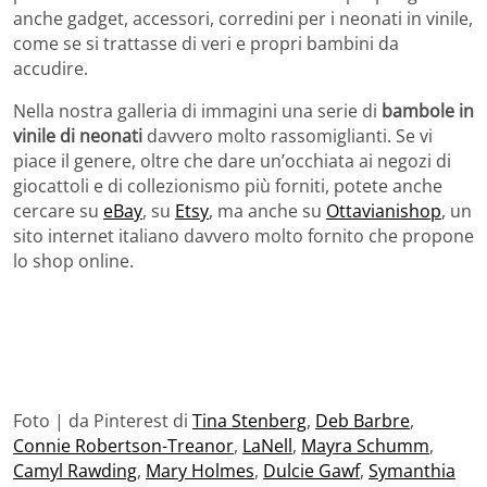
anche gadget, accessori, corredini per i neonati in vinile,
come se si trattasse di veri e propri bambini da
accudire.
Nella nostra galleria di immagini una serie di
bambole in
vinile di neonati
davvero molto rassomiglianti. Se vi
piace il genere, oltre che dare un’occhiata ai negozi di
giocattoli e di collezionismo più forniti, potete anche
cercare su
eBay
, su
Etsy
, ma anche su
Ottavianishop
, un
sito internet italiano davvero molto fornito che propone
lo shop online.
Foto | da Pinterest di
Tina Stenberg
,
Deb Barbre
,
Connie Robertson-Treanor
,
LaNell
,
Mayra Schumm
,
Camyl Rawding
,
Mary Holmes
,
Dulcie Gawf
,
Symanthia