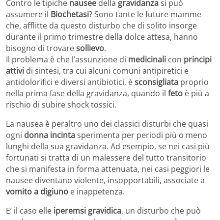
Contro le tipiche
nausee
della
gravidanza
si può
assumere il
Biochetasi
? Sono tante le future mamme
che, afflitte da questo disturbo che di solito insorge
durante il primo trimestre della dolce attesa, hanno
bisogno di trovare
sollievo
.
Il problema è che l’assunzione di
medicinali
con
principi
attivi
di sintesi, tra cui alcuni comuni antipiretici e
antidolorifici e diversi antibiotici, è
sconsigliata
proprio
nella prima fase della gravidanza, quando il
feto
è più a
rischio di subire shock tossici.
La nausea è peraltro uno dei classici disturbi che quasi
ogni
donna incinta
sperimenta per periodi più o meno
lunghi della sua gravidanza. Ad esempio, se nei casi più
fortunati si tratta di un malessere del tutto transitorio
che si manifesta in forma attenuata, nei casi peggiori le
nausee diventano violente, insopportabili, associate a
vomito a digiuno
e inappetenza.
E’ il caso elle
iperemsi gravidica
, un disturbo che può