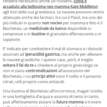
rendere necessario anche un ricovero,
come è
accaduto alla bellissima neo mamma Kate Middleton
agli inizi della sua gravidanza. Le nausee possono venire
attenuate anche dai farmaci, tra cui il Plasil, ma uno dei
più indicati in quanto
non nocivo
per mamma e feto è il
Biochetasi, un
medicinale da banco
disponibile in
compresse o in
bustine
di granulato effervescente o in
supposte.
E’ indicato per combattere il mal di stomaco e i disturbi
associati ad
iperacidità gastrica,
ma anche per alleviare
le nausee gravidiche. I questo caso, però, è meglio
evitare il fai da te
e chiedere al proprio ginecologo se
non vi siano
controindicazioni
all’assunzione del
Biochetasi, i cui
principi attivi
sono il sodio e il potassio
citrati, utili proprio come antiacidi.
Una bustina di Biochetasi all’occorrenza, magari sciolta
in una bottiglietta d’acqua e assunta di tanto in tanto,
può affettivamente aiutare la
futura mamma
a trovare