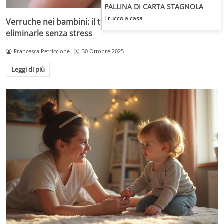
PALLINA DI CARTA STAGNOLA
Trucco a casa
Verruche nei bambini: il trattamento più adatto per
eliminarle senza stress
Francesca Petriccione
30 Ottobre 2025
Leggi di più