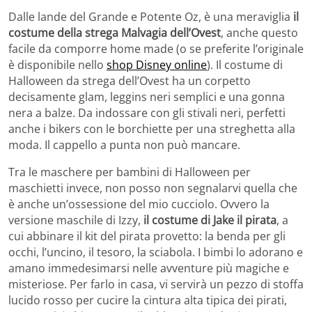
Dalle lande del Grande e Potente Oz, è una meraviglia
il
costume della strega Malvagia dell’Ovest
, anche questo
facile da comporre home made (o se preferite l’originale
è disponibile nello
shop Disney online
). Il costume di
Halloween da strega dell’Ovest ha un corpetto
decisamente glam, leggins neri semplici e una gonna
nera a balze. Da indossare con gli stivali neri, perfetti
anche i bikers con le borchiette per una streghetta alla
moda. Il cappello a punta non può mancare.
Tra le maschere per bambini di Halloween per
maschietti invece, non posso non segnalarvi quella che
è anche un’ossessione del mio cucciolo. Ovvero la
versione maschile di Izzy,
il costume di Jake il pirata
, a
cui abbinare il kit del pirata provetto: la benda per gli
occhi, l’uncino, il tesoro, la sciabola. I bimbi lo adorano e
amano immedesimarsi nelle avventure più magiche e
misteriose. Per farlo in casa, vi servirà un pezzo di stoffa
lucido rosso per cucire la cintura alta tipica dei pirati,