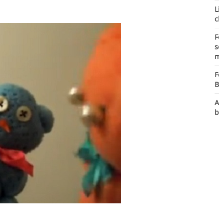
L
c
F
s
m
F
B
A
b