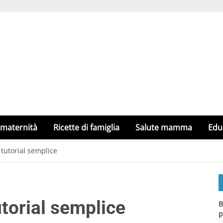
 maternità
Ricette di famiglia
Salute mamma
Edu
l tutorial semplice
tutorial semplice
B
p