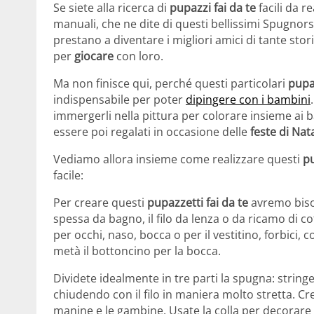
Se siete alla ricerca di
pupazzi fai da te
facili da r
manuali, che ne dite di questi bellissimi Spugnor
prestano a diventare i migliori amici di tante stor
per
giocare
con loro.
Ma non finisce qui, perché questi particolari
pupa
indispensabile per poter
dipingere con i bambini
immergerli nella pittura per colorare insieme ai b
essere poi regalati in occasione delle
feste di Nat
Vediamo allora insieme come realizzare questi
pu
facile:
Per creare questi
pupazzetti fai da te
avremo biso
spessa da bagno, il filo da lenza o da ricamo di co
per occhi, naso, bocca o per il vestitino, forbici, 
metà il bottoncino per la bocca.
Dividete idealmente in tre parti la spugna: stringe
chiudendo con il filo in maniera molto stretta. Cr
manine e le gambine. Usate la colla per decorare il