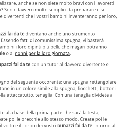
ealizzare, anche se non siete molto bravi con i lavoretti
si? Sono davvero molto semplici da preparare e si
ie divertenti che i vostri bambini inventeranno per loro,
zzi fai da te
diventano anche uno strumento
. Essendo fatti di comunissima spugna, vi basterà
ambini i loro dipinti più belli, che magari potranno
ale
o ai
nonni per la loro giornata
.
pazzi fai da te
con un tutorial davvero divertente e
gno del seguente occorente: una spugna rettangolare
tone in un colore simile alla spugna, fiocchetti, bottoni
colla attaccatutto, tenaglia. Con una tenaglia dividete a
te alla base della prima parte che sarà la testa,
eate poi le orecchie allo stesso modo. Create poi le
 volto e il corpo dei vostri
pupazzi fai da te
. Intorno al