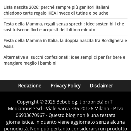
Lista nascita 2026: perché sempre più genitori italiani
chiedono carte regalo IKEA invece di tutine e peluche
Festa della Mamma, regali senza sprechi: idee sostenibili che
sostituiscono fiori e acquisti dell’ultimo minuto
Festa della Mamma in Italia, la doppia nascita tra Bordighera e
Assisi
Alternative ai succhi confezionati: idee semplici per far bere e
mangiare meglio i bambini
Redazione
Privacy Policy
Disclaimer
Copyright © 2025 Bebeblog.it proprietà di T-
Mediahouse Srl - Viale Sarca 336 20126 Milano - P.Iva
06933670967 - Questo blog non è una testata
giornalistica, in quanto viene aggiornato senza alcuna
periodicità. Non può pertanto considerarsi un prodotto