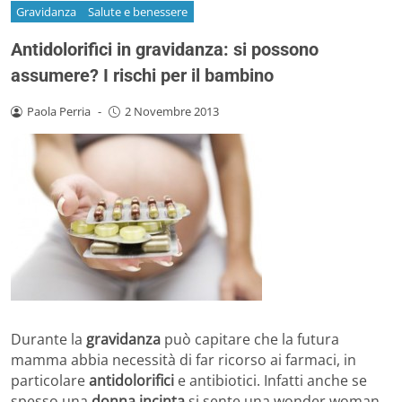
Gravidanza
Salute e benessere
Antidolorifici in gravidanza: si possono
assumere? I rischi per il bambino
Paola Perria
-
2 Novembre 2013
Durante la
gravidanza
può capitare che la futura
mamma abbia necessità di far ricorso ai farmaci, in
particolare
antidolorifici
e antibiotici. Infatti anche se
spesso una
donna incinta
si sente una wonder woman,