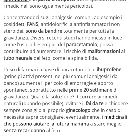
i medicinali sono ugualmente pericolosi.
Concentrandoci sugli analgesici comuni, ad esempio i
cosiddetti
FANS
, antidolorifici a antinfiammatori non
steroidei,
sono da bandire
totalmente per tutta la
gravidanza. Diversi recenti studi hanno messo in luce
come l’uso, ad esempio, del
paracetamolo
, possa
contribuire ad aumentare il rischio di
malformazioni
al
tubo neurale
del feto, come la spina bifida.
L’uso di farmaci a base di paracetamolo e
ibuprofene
(principi attivi presenti nei più comuni analgesici da
banco) aumenta il pericolo di emorragie e aborto
spontaneo, soprattutto nelle
prime 20 settimane
di
gravidanza. Qual è la soluzione? Ricorrere ai rimedi
naturali (quando possibile), evitare il
fai da te
e chiedere
sempre consiglio al proprio
ginecologo
che in caso di
necessità saprà consigliare, eventualmente, i
medicinali
che possono aiutare la futura mamma
a stare meglio
senza recar danno
al feto.