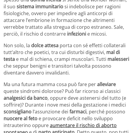
il suo
sistema immunitario
si indebolisce per ragioni
fisiologiche, ovvero per impedire agli anticorpi di
attaccare l’embrione in formazione che altrimenti
verrebbe trattato alla stregua di corpo estraneo. Sale,
perciò, il rischio d contrarre
infezioni
e micosi.
Non solo, la
dolce attesa
porta con sé effetti collaterali
tutt’altro che poetici, tra cui disturbi digestivi,
mal di
testa
e mal di schiena, crampi muscolari. Tutti
malesseri
che seppur benigni e transitori talvolta possono
diventare davvero invalidanti.
Ma una futura mamma cosa può fare per
alleviare
queste sindromi dolorose? Può far ricorso ai classici
analgesici da banco
, oppure deve astenersi del tutto (e
soffrire)? Durante i nove mesi della gestazione i medici
sconsigliano
l’assunzione dei
farmaci
, perché possono
nuocere al feto
e provocare deficit nello sviluppo
intrauterino oppure
aumentare il rischio di aborto
spontaneo
e di
parto anticipato
. Detto questo, non tutti