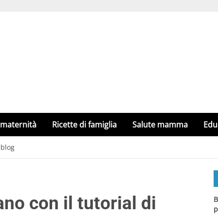
 maternità
Ricette di famiglia
Salute mamma
Edu
eblog
ano con il tutorial di
B
p