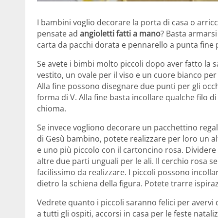
I bambini voglio decorare la porta di casa o arric
pensate ad
angioletti fatti a mano
? Basta armarsi 
carta da pacchi dorata e pennarello a punta fine pe
Se avete i bimbi molto piccoli dopo aver fatto la s
vestito, un ovale per il viso e un cuore bianco per f
Alla fine possono disegnare due punti per gli occh
forma di V. Alla fine basta incollare qualche filo d
chioma.
Se invece vogliono decorare un pacchettino regalo 
di Gesù bambino, potete realizzare per loro un a
e uno più piccolo con il cartoncino rosa. Dividere 
altre due parti unguali per le ali. Il cerchio rosa 
facilissimo da realizzare. I piccoli possono incolla
dietro la schiena della figura. Potete trarre ispir
Vedrete quanto i piccoli saranno felici per aver
a tutti gli ospiti, accorsi in casa per le feste nataliz