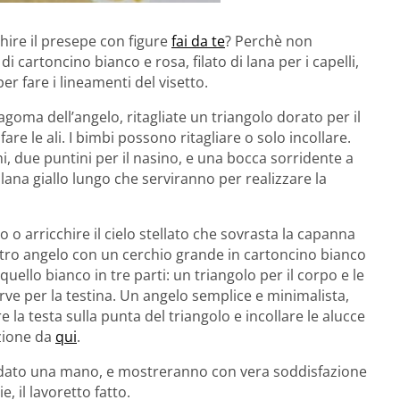
chire il presepe con figure
fai da te
? Perchè non
di cartoncino bianco e rosa, filato di lana per i capelli,
r fare i lineamenti del visetto.
agoma dell’angelo, ritagliate un triangolo dorato per il
are le ali. I bimbi possono ritagliare o solo incollare.
i, due puntini per il nasino, e una bocca sorridente a
i lana giallo lungo che serviranno per realizzare la
o arricchire il cielo stellato che sovrasta la capanna
ltro angelo con un cerchio grande in cartoncino bianco
quello bianco in tre parti: un triangolo per il corpo e le
serve per la testina. Un angelo semplice e minimalista,
re la testa sulla punta del triangolo e incollare le alucce
azione da
qui
.
vi dato una mano, e mostreranno con vera soddisfazione
ie, il lavoretto fatto.