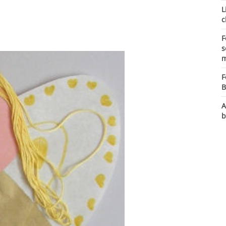
L
c
F
s
m
F
B
A
b