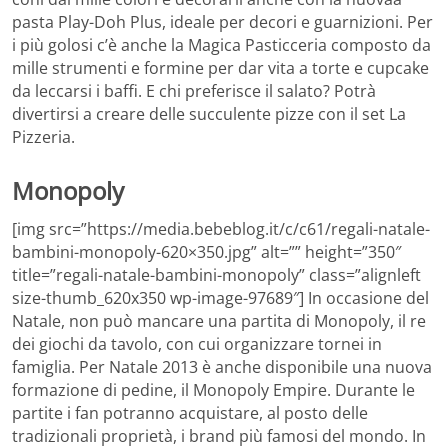
pasta Play-Doh Plus, ideale per decori e guarnizioni. Per
i più golosi c’è anche la Magica Pasticceria composto da
mille strumenti e formine per dar vita a torte e cupcake
da leccarsi i baffi. E chi preferisce il salato? Potrà
divertirsi a creare delle succulente pizze con il set La
Pizzeria.
Monopoly
[img src=”https://media.bebeblog.it/c/c61/regali-natale-
bambini-monopoly-620×350.jpg” alt=”” height=”350″
title=”regali-natale-bambini-monopoly” class=”alignleft
size-thumb_620x350 wp-image-97689″] In occasione del
Natale, non può mancare una partita di Monopoly, il re
dei giochi da tavolo, con cui organizzare tornei in
famiglia. Per Natale 2013 è anche disponibile una nuova
formazione di pedine, il Monopoly Empire. Durante le
partite i fan potranno acquistare, al posto delle
tradizionali proprietà, i brand più famosi del mondo. In