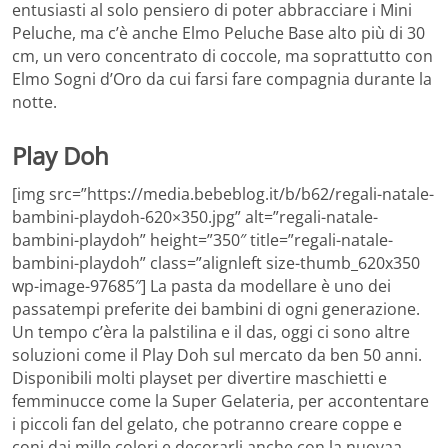
entusiasti al solo pensiero di poter abbracciare i Mini
Peluche, ma c’è anche Elmo Peluche Base alto più di 30
cm, un vero concentrato di coccole, ma soprattutto con
Elmo Sogni d’Oro da cui farsi fare compagnia durante la
notte.
Play Doh
[img src=”https://media.bebeblog.it/b/b62/regali-natale-
bambini-playdoh-620×350.jpg” alt=”regali-natale-
bambini-playdoh” height=”350″ title=”regali-natale-
bambini-playdoh” class=”alignleft size-thumb_620x350
wp-image-97685″] La pasta da modellare è uno dei
passatempi preferite dei bambini di ogni generazione.
Un tempo c’èra la palstilina e il das, oggi ci sono altre
soluzioni come il Play Doh sul mercato da ben 50 anni.
Disponibili molti playset per divertire maschietti e
femminucce come la Super Gelateria, per accontentare
i piccoli fan del gelato, che potranno creare coppe e
coni dai mille colori e decorarli anche con la nuovaa