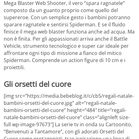
Mega Blaster Web Shooter, il vero “spara ragnatele”
composto da un guanto proprio come quello del
supereroe. Con un semplice gesto i bambini potranno
sparare ragnatele e sentirsi Spiderman. E se il fluido
finisce il mega web blaster funziona anche ad acqua. Ma
non è finita. Per gli appassionati arriva anche il Battle
Vehicle, strumento tecnologico e super car ideale per
affrontare ogni tipo di missione a fianco del mitico
Spiderman. Comprende un action figure di 10 cm e i
proiettili.
Gli orsetti del cuore
[img src=”https://media.bebeblog.it/c/cb5/regali-natale-
bambini-orsetti-del-cuore.jpg” alt=”regali-natale-
bambini-orsetti-del-cuore” height=”484″ title=”regali-
natale-bambini-orsetti-del-cuore” class=”alignleft size-
full wp-image-97673″] La serie tv in onda su Cartoonito,
“Benvenuti a Tantamore”, con gli adorati Orsetti del
Cuore come protagonisti, trae ispirazione una linea di