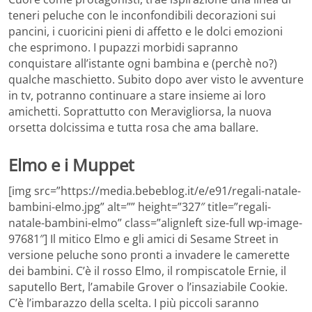
teneri peluche con le inconfondibili decorazioni sui
pancini, i cuoricini pieni di affetto e le dolci emozioni
che esprimono. I pupazzi morbidi sapranno
conquistare all’istante ogni bambina e (perchè no?)
qualche maschietto. Subito dopo aver visto le avventure
in tv, potranno continuare a stare insieme ai loro
amichetti. Soprattutto con Meravigliorsa, la nuova
orsetta dolcissima e tutta rosa che ama ballare.
Elmo e i Muppet
[img src=”https://media.bebeblog.it/e/e91/regali-natale-
bambini-elmo.jpg” alt=”” height=”327″ title=”regali-
natale-bambini-elmo” class=”alignleft size-full wp-image-
97681″] Il mitico Elmo e gli amici di Sesame Street in
versione peluche sono pronti a invadere le camerette
dei bambini. C’è il rosso Elmo, il rompiscatole Ernie, il
saputello Bert, l’amabile Grover o l’insaziabile Cookie.
C’è l’imbarazzo della scelta. I più piccoli saranno