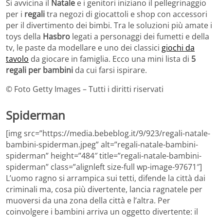
Si avvicina il
Natale
e i genitori iniziano il pellegrinaggio
per i
regali
tra negozi di giocattoli e shop con accessori
per il divertimento dei bimbi. Tra le soluzioni più amate i
toys della
Hasbro
legati a personaggi dei fumetti e della
tv, le paste da modellare e uno dei classici
giochi da
tavolo
da giocare in famiglia. Ecco una mini lista di
5
regali per bambini
da cui farsi ispirare.
© Foto Getty Images – Tutti i diritti riservati
Spiderman
[img src=”https://media.bebeblog.it/9/923/regali-natale-
bambini-spiderman.jpeg” alt=”regali-natale-bambini-
spiderman” height=”484″ title=”regali-natale-bambini-
spiderman” class=”alignleft size-full wp-image-97671″]
L’uomo ragno si arrampica sui tetti, difende la città dai
criminali ma, cosa più divertente, lancia ragnatele per
muoversi da una zona della città e l’altra. Per
coinvolgere i bambini arriva un oggetto divertente: il