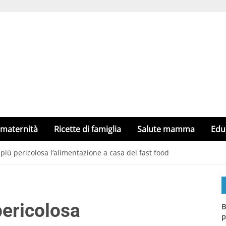
 maternità
Ricette di famiglia
Salute mamma
Edu
 più pericolosa l’alimentazione a casa del fast food
pericolosa
B
p