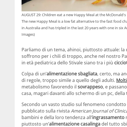
AUGUST 29: Children eat a new Happy Meal at the McDonald's r
The new Happy Meal is a low fat alternative to the fast food ch
in Australia and has tripled in the last 20 years with one in six
Images)
Parliamo di un tema, ahinoi, piuttosto attuale: la 
soffrono per i chili di troppo, anche nel nostro Pae
in età pediatrica dello Stivale siano tra i più
ciccio
Colpa di un’
alimentazione sbagliata
, certo, ma a
di regole, troppo simile a quello degli adulti.
Molt
metabolismo favorendo il
sovrappeso
, e passano
casa, magari davanti allo schermo di un pc, della
Secondo un vasto studio sul fenomeno condotto da
pubblicato sulla rivista
American Journal of Clinic
bambini e della loro tendenza all’
ingrassamento
piuttosto un’
alimentazione casalinga
del tutto sb