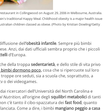
estaurant in Collingwood on August 29, 2006 in Melbourne, Australia.
ain's traditional Happy Meal. Childhood obesity is a major health issue
 Australian children classed as obese. (Photo by Kristian Dowling/Getty
diffusione dell
‘obesità infantile
. Sempre più bimbi
se. Anzi, dai dati ufficiali sembra proprio che i piccoli
ttelli
d’Europa.
nche della troppa
sedentarietà
, e dello stile di vita privo
i bimbi dormono poco,
cosa che si ripercuote sul loro
 troppe ore seduti, sia a scuola che, soprattutto, a
 tv o dei videogames.
i ricercatori dell’Università del North Carolina e
al Nutrition
, all’origine degli
squilibri metabolici
di tanti
non c’è tanto il cibo-spazzatura dei
fast food
, quanto
ilanciata. Come a dire, i bimbi
mangiano peggio a casa