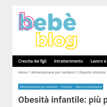
Crescita dei figli
Intrattenimento
Lavoro e
/
/
Home
Alimentazione per bambini
Obesità infantile:
Alimentazione per bambini
Crescita
Salute e benessere
Obesità infantile: più 