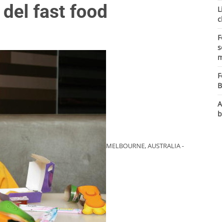
 del fast food
L
c
F
s
m
F
B
A
b
MELBOURNE, AUSTRALIA -