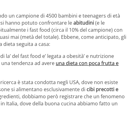
ando un campione di 4500 bambini e teenagers di età
diosi hanno potuto confrontare le
abitudini
(e le
bitualmente i fast food (circa il 10% del campione) con
uasi mai (metà del totale). Ebbene, come anticipato, gli
la dieta seguita a casa:
i la’ del fast food e’ legata a obesità’ e nutrizione
 a una tendenza ad avere
una dieta con poca frutta e
 ricerca è stata condotta negli USA, dove non esiste
sone si alimentano esclusivamente di
cibi precotti e
gredienti, dobbiamo però registrare che un fenomeno
 in Italia, dove della buona cucina abbiamo fatto un