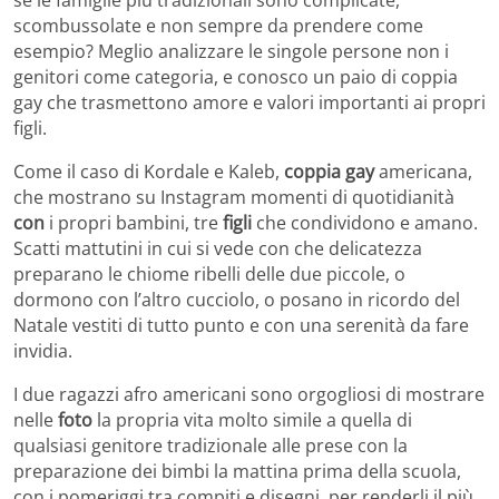
scombussolate e non sempre da prendere come
esempio? Meglio analizzare le singole persone non i
genitori come categoria, e conosco un paio di coppia
gay che trasmettono amore e valori importanti ai propri
figli.
Come il caso di Kordale e Kaleb,
coppia gay
americana,
che mostrano su Instagram momenti di quotidianità
con
i propri bambini, tre
figli
che condividono e amano.
Scatti mattutini in cui si vede con che delicatezza
preparano le chiome ribelli delle due piccole, o
dormono con l’altro cucciolo, o posano in ricordo del
Natale vestiti di tutto punto e con una serenità da fare
invidia.
I due ragazzi afro americani sono orgogliosi di mostrare
nelle
foto
la propria vita molto simile a quella di
qualsiasi genitore tradizionale alle prese con la
preparazione dei bimbi la mattina prima della scuola,
con i pomeriggi tra compiti e disegni, per renderli il più