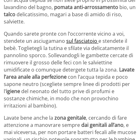
con acqua tiepida se non siete proprio in prossimità del
lavandino del bagno,
pomata anti-arrossamento
bio, un
talco
delicatissimo, magari a base di amido di riso,
salviette.
Quando sarete pronte con l’occorrente vicino a voi,
stendete un asciugamano
sul fasciatoio
e stendete il
bebè. Toglietegli la tutina e sfilate via delicatamente il
pannolino sporco. Sollevandogli le gambette cercate di
rimuovere il grosso delle feci con le salviettine
umidificate o comunque detergete tutta la zona.
Lavate
l’area anale alla perfezione
con l’acqua tepida e poco
sapone neutro (scegliete sempre linee di prodotti per
l’
igiene
del neonato del tutto prive di profumi e
sostanze chimiche, in modo che non provochino
irritazioni al bambino).
Lavate bene anche la
zona genitale
, cercando di fare
attenzione a manovrare sempre
dai genitali all’ano
, e
mai viceversa, per non portare batteri fecali alle mucose
vaginali, un rischio notevole soprattutto per le bambine.