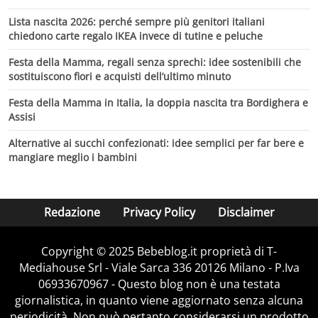
Lista nascita 2026: perché sempre più genitori italiani
chiedono carte regalo IKEA invece di tutine e peluche
Festa della Mamma, regali senza sprechi: idee sostenibili che
sostituiscono fiori e acquisti dell’ultimo minuto
Festa della Mamma in Italia, la doppia nascita tra Bordighera e
Assisi
Alternative ai succhi confezionati: idee semplici per far bere e
mangiare meglio i bambini
Redazione
Privacy Policy
Disclaimer
Copyright © 2025 Bebeblog.it proprietà di T-
Mediahouse Srl - Viale Sarca 336 20126 Milano - P.Iva
06933670967 - Questo blog non è una testata
giornalistica, in quanto viene aggiornato senza alcuna
periodicità. Non può pertanto considerarsi un prodotto