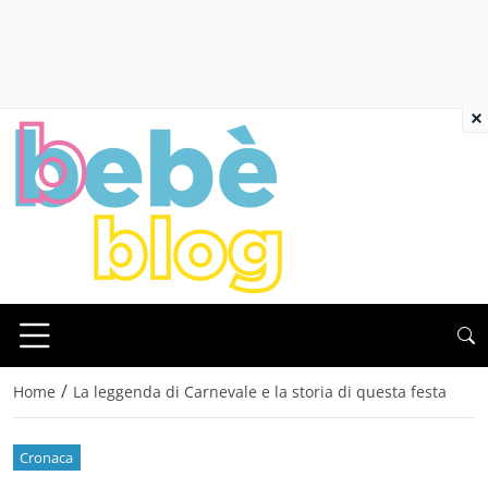
×
/
Home
La leggenda di Carnevale e la storia di questa festa
Cronaca