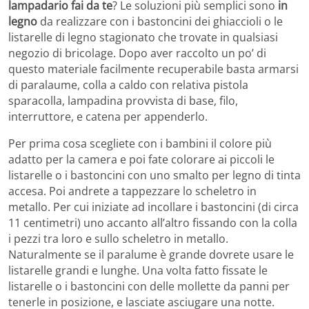
lampadario fai da te
? Le soluzioni più semplici sono
in
legno
da realizzare con i bastoncini dei ghiaccioli o le
listarelle di legno stagionato che trovate in qualsiasi
negozio di bricolage. Dopo aver raccolto un po’ di
questo materiale facilmente recuperabile basta armarsi
di paralaume, colla a caldo con relativa pistola
sparacolla, lampadina provvista di base, filo,
interruttore, e catena per appenderlo.
Per prima cosa scegliete con i bambini il colore più
adatto per la camera e poi fate colorare ai piccoli le
listarelle o i bastoncini con uno smalto per legno di tinta
accesa. Poi andrete a tappezzare lo scheletro in
metallo. Per cui iniziate ad incollare i bastoncini (di circa
11 centimetri) uno accanto all’altro fissando con la colla
i pezzi tra loro e sullo scheletro in metallo.
Naturalmente se il paralume è grande dovrete usare le
listarelle grandi e lunghe. Una volta fatto fissate le
listarelle o i bastoncini con delle mollette da panni per
tenerle in posizione, e lasciate asciugare una notte.