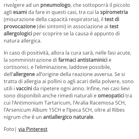
rivolgere ad un
pneumologo
, che sottoporrà il piccolo
agli
esami
da fare in questi casi, tra cui la
spirometria
(misurazione della capacità respiratoria), il
test di
provocazione
(dei sintomi) in associazione ai
test
allergologici
per scoprire se la causa è appunto di
natura allergica.
In caso di positività, allora la cura sarà, nelle fasi acute,
la somministrazione di
farmaci antistaminici
e
cortisonici, e l’eliminazione, laddove possibile,
dell’
allergene
all’origine della reazione avversa. Se si
tratta di allergia ai pollini o agli acari della polvere, sono
utili i
vaccini
da ripetere ogni anno. Infine, nei casi lievi
sono disponibili anche rimedi naturali e
omeopatici
tra
cui l’Antimonium Tartaricum, l’Aralia Racemosa 5CH,
l’Arsenicum Album 15CH e l’Ipeca 5CH, oltre al Ribes
nigrum che è un
antiallergico naturale
.
Foto|
via Pinterest