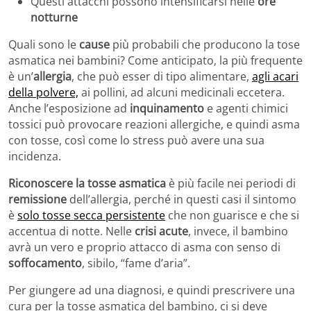
Questi attacchi possono intensificarsi nelle
ore
notturne
Quali sono le
cause
più probabili che producono la tose
asmatica nei bambini? Come anticipato, la più frequente
è un’
allergia
, che può esser di tipo alimentare,
agli acari
della polvere,
ai pollini, ad alcuni medicinali eccetera.
Anche l’esposizione ad
inquinamento
e agenti chimici
tossici può provocare reazioni allergiche, e quindi asma
con tosse, così come lo stress può avere una sua
incidenza.
Riconoscere la tosse asmatica
è più facile nei periodi di
remissione
dell’allergia, perché in questi casi il sintomo
è
solo tosse secca persistente
che non guarisce e che si
accentua di notte. Nelle
crisi acute
, invece, il bambino
avrà un vero e proprio attacco di asma con senso di
soffocamento
, sibilo, “fame d’aria”.
Per giungere ad una diagnosi, e quindi prescrivere una
cura per la tosse asmatica del bambino, ci si deve