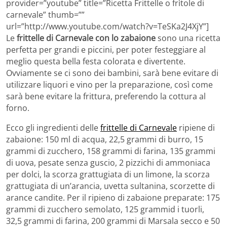
provider=”youtube” title=”Ricetta Frittelle o frìtole di
carnevale” thumb=””
url=”http://www.youtube.com/watch?v=TeSKa2J4XjY”]
Le
frittelle di Carnevale con lo zabaione
sono una ricetta
perfetta per grandi e piccini, per poter festeggiare al
meglio questa bella festa colorata e divertente.
Ovviamente se ci sono dei bambini, sarà bene evitare di
utilizzare liquori e vino per la preparazione, così come
sarà bene evitare la frittura, preferendo la cottura al
forno.
Ecco gli ingredienti delle
frittelle di Carnevale
ripiene di
zabaione: 150 ml di acqua, 22,5 grammi di burro, 15
grammi di zucchero, 158 grammi di farina, 135 grammi
di uova, pesate senza guscio, 2 pizzichi di ammoniaca
per dolci, la scorza grattugiata di un limone, la scorza
grattugiata di un’arancia, uvetta sultanina, scorzette di
arance candite. Per il ripieno di zabaione preparate: 175
grammi di zucchero semolato, 125 grammid i tuorli,
32,5 grammi di farina, 200 grammi di Marsala secco e 50