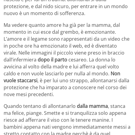
protezione, e dal nido sicuro, per entrare in un mondo
nuovo è un momento di sofferenza.
Ma vedere quanto amore ha già per la mamma, dal
momento in cui esce dal grembo, è emozionante.
L’amore e il legame sono rappresentati da un video che
in poche ore ha emozionato il web, ed è diventato
virale. Nelle immagini il piccolo viene preso in braccio
dall’infermiera
dopo il parto
cesareo. La donna lo
avvicina al volto della madre e lui afferra quel volto
caldo e non vuole lasciarlo per nulla al mondo.
Non
vuole staccarsi
, è per lui uno strappo, allontanarsi dalla
protezione che ha imparato a conoscere nel corso dei
nove mesi precedenti.
Quando tentano di allontanarlo
dalla mamma
, stanca
ma felice, piange. Smette e si tranquilizza solo appena
riesce ad afferrare il viso con le tenere manine. I
bambini appena nati vengono immediatamente messi a
stretto contatto con la madre perchè è da quel