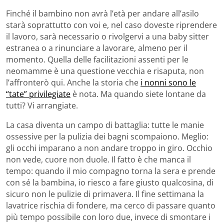
Finché il bambino non avrà l’età per andare all’asilo
starà soprattutto con voi e, nel caso doveste riprendere
il lavoro, sarà necessario o rivolgervi a una baby sitter
estranea o a rinunciare a lavorare, almeno per il
momento. Quella delle facilitazioni assenti per le
neomamme è una questione vecchia e risaputa, non
l’affronterò qui. Anche la storia che
i nonni sono le
“tate” privilegiate
è nota. Ma quando siete lontane da
tutti? Vi arrangiate.
La casa diventa un campo di battaglia: tutte le manie
ossessive per la pulizia dei bagni scompaiono. Meglio:
gli occhi imparano a non andare troppo in giro. Occhio
non vede, cuore non duole. Il fatto è che manca il
tempo: quando il mio compagno torna la sera e prende
con sé la bambina, io riesco a fare giusto qualcosina, di
sicuro non le pulizie di primavera. Il fine settimana la
lavatrice rischia di fondere, ma cerco di passare quanto
più tempo possibile con loro due, invece di smontare i