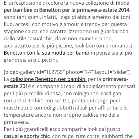
E’ un’esplosione di colore la nuova collezione di
moda
per bambini di Benetton per la primavera-estate 2014
:
sono tantissimi, infatti, i capi di abbigliamento dai toni
fluo, accesi, con motivo glamour e trendy per questa
stagione calda, che caratterizzeranno un guardaroba
dallo stile casual chic, dove non mancheranno,
soprattutto per le più piccine, look bon ton e romantici.
Benetton con la sua moda per bambini
pensa sia ai più
grandi sia ai più piccini.
[blogo-gallery id=”162755″ photo=”1-7″ layout=”slider”]
La
collezione Benetton per bambini
per la
primavera-
estate 2014
si compone di capi di abbigliamento pensati
per i più piccolini di casa, con minigonne, cardigan
romantici, t-shirt con scritte, pantaloni cargo per i
maschietti e comodi giubbotti ideali per affrontare le
temperature ancora non proprio caldissime della
primavera.
Per i più grandicelli ecco comparire look dal gusto
casual e sporty chic
, con felpe, tute corte, giubbotti che