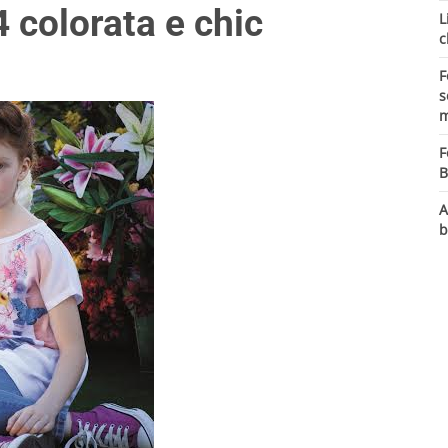
 colorata e chic
L
c
F
s
m
F
B
A
b