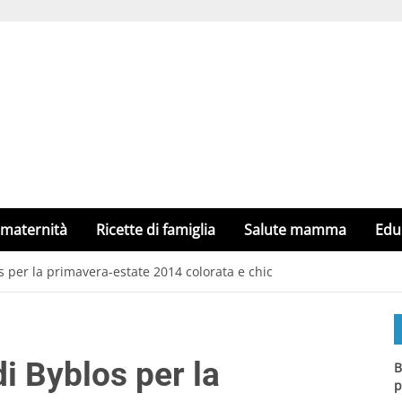
 maternità
Ricette di famiglia
Salute mamma
Edu
 per la primavera-estate 2014 colorata e chic
i Byblos per la
B
p