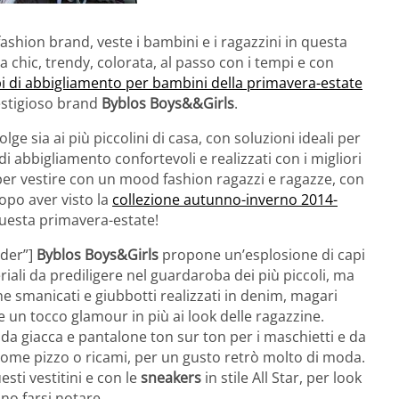
 fashion brand, veste i bambini e i ragazzini in questa
chic, trendy, colorata, al passo con i tempi e con
i di abbigliamento per bambini della primavera-estate
estigioso brand
Byblos Boys&&Girls
.
volge sia ai più piccolini di casa, con soluzioni ideali per
di abbigliamento confortevoli e realizzati con i migliori
li per vestire con un mood fashion ragazzi e ragazze, con
opo aver visto la
collezione autunno-inverno 2014-
questa primavera-estate!
ider”]
Byblos Boys&Girls
propone un’esplosione di capi
iali da prediligere nel guardaroba dei più piccoli, ma
e smanicati e giubbotti realizzati in denim, magari
e un tocco glamour in più ai look delle ragazzine.
da giacca e pantalone ton sur ton per i maschietti e da
li come pizzo o ricami, per un gusto retrò molto di moda.
sti vestitini e con le
sneakers
in stile All Star, per look
o farsi notare.