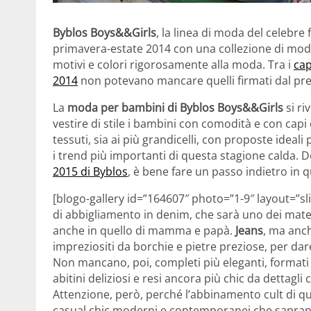
Byblos Boys&&Girls
, la linea di moda del celebre
primavera-estate 2014 con una collezione di moda 
motivi e colori rigorosamente alla moda. Tra i
cap
2014
non potevano mancare quelli firmati dal pr
La
moda per bambini di Byblos Boys&&Girls
si ri
vestire di stile i bambini con comodità e con capi 
tessuti, sia ai più grandicelli, con proposte idea
i trend più importanti di questa stagione calda. D
2015 di Byblos
, è bene fare un passo indietro in 
[blogo-gallery id=”164607″ photo=”1-9″ layout=”sl
di abbigliamento in denim, che sarà uno dei mater
anche in quello di mamma e papà.
Jeans
, ma anch
impreziositi da borchie e pietre preziose, per dar
Non mancano, poi, completi più eleganti, formati 
abitini deliziosi e resi ancora più chic da dettag
Attenzione, però, perché l’abbinamento cult di que
casual chic moderni e contemporanei che saprann