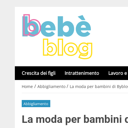
Crescita dei figli
Intrattenimento
Lavoro e
/
/
Home
Abbigliamento
La moda per bambini di Byblos
Abbigliamento
La moda per bambini d