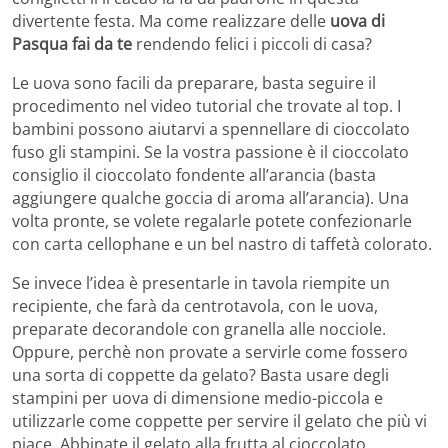
divertente festa. Ma come realizzare delle
uova di
Pasqua fai da te
rendendo felici i piccoli di casa?
Le uova sono facili da preparare, basta seguire il
procedimento nel video tutorial che trovate al top. I
bambini possono aiutarvi a spennellare di cioccolato
fuso gli stampini. Se la vostra passione è il cioccolato
consiglio il cioccolato fondente all’arancia (basta
aggiungere qualche goccia di aroma all’arancia). Una
volta pronte, se volete regalarle potete confezionarle
con carta cellophane e un bel nastro di taffetà colorato.
Se invece l’idea è presentarle in tavola riempite un
recipiente, che farà da centrotavola, con le uova,
preparate decorandole con granella alle nocciole.
Oppure, perchè non provate a servirle come fossero
una sorta di coppette da gelato? Basta usare degli
stampini per uova di dimensione medio-piccola e
utilizzarle come coppette per servire il gelato che più vi
piace. Abbinate il gelato alla frutta al cioccolato